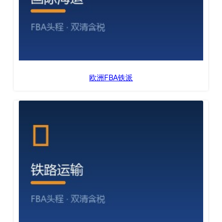
欧洲FBA铁派