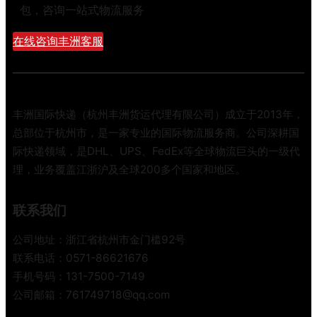
包，咨询一站式物流服务
在线咨询丰洲客服
丰洲国际快递（杭州丰洲货运代理有限公司）成立于2013年，
总部位于杭州市，是一家专业的国际物流服务商。公司深耕国
际快递领域，是DHL、UPS、FedEx等全球物流巨头的一级代
理，业务覆盖江浙沪及全球200多个国家和地区。
联系我们
公司地址：浙江省杭州市金门槛92号
联系电话：0571-86621676
手机号码：131-7500-7149
公司邮箱：761749718@qq.com