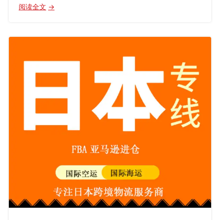
：
阅读全文
加
拿
大
FBA
空
派