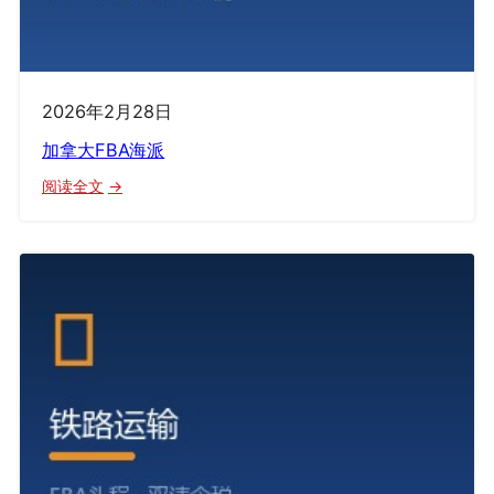
2026年2月28日
加拿大FBA海派
：
阅读全文
加
拿
大
FBA
海
派