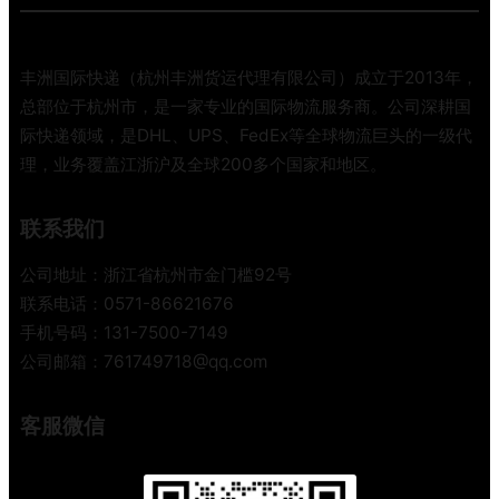
丰洲国际快递（杭州丰洲货运代理有限公司）成立于2013年，
总部位于杭州市，是一家专业的国际物流服务商。公司深耕国
际快递领域，是DHL、UPS、FedEx等全球物流巨头的一级代
理，业务覆盖江浙沪及全球200多个国家和地区。
联系我们
公司地址：浙江省杭州市金门槛92号
联系电话：0571-86621676
手机号码：131-7500-7149
公司邮箱：761749718@qq.com
客服微信