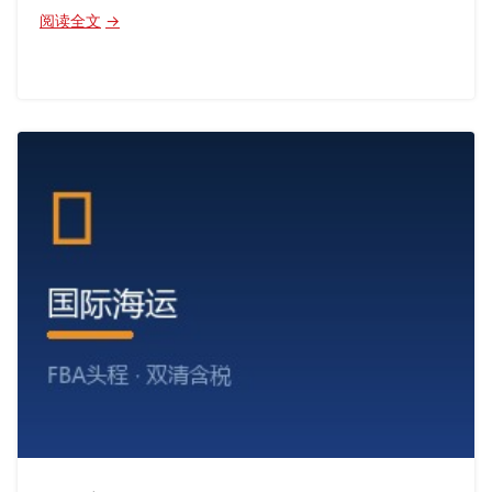
：
阅读全文
加
拿
大
FBA
空
派