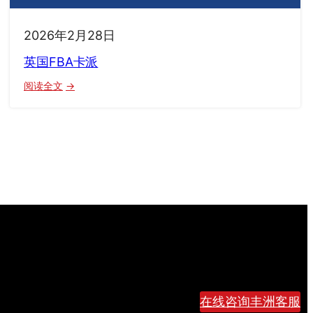
2026年2月28日
英国FBA卡派
：
阅读全文
英
国
FBA
卡
派
在线咨询丰洲客服