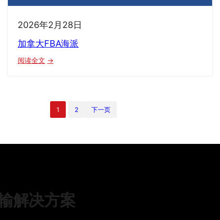
2026年2月28日
加拿大FBA海派
：
阅读全文
加
拿
大
FBA
1
2
下一页
海
派
输解决方案