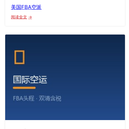
美国FBA空派
：
阅读全文
美
国
FBA
空
派