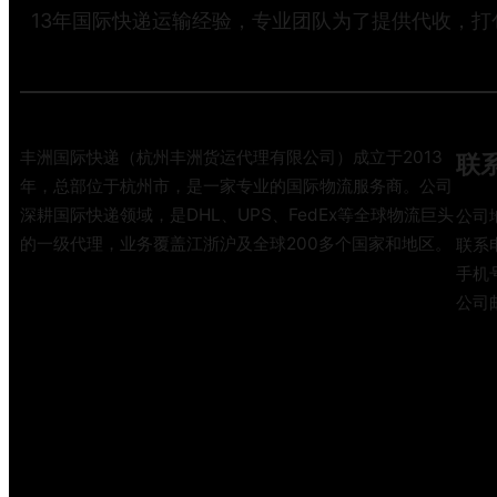
13年国际快递运输经验，专业团队为了提供代收，
丰洲国际快递（杭州丰洲货运代理有限公司）成立于2013
联
年，总部位于杭州市，是一家专业的国际物流服务商。公司
深耕国际快递领域，是DHL、UPS、FedEx等全球物流巨头
公司
的一级代理，业务覆盖江浙沪及全球200多个国家和地区。
联系电
手机号
公司邮