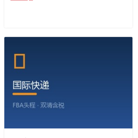
日
本
FBA
空
派