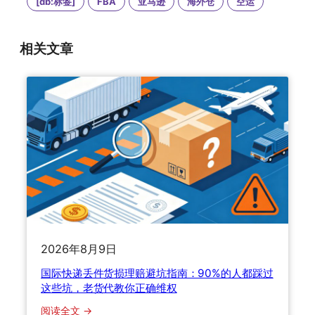
[db:标签]
FBA
亚马逊
海外仓
空运
相关文章
2026年8月9日
国际快递丢件货损理赔避坑指南：90%的人都踩过
这些坑，老货代教你正确维权
：
阅读全文