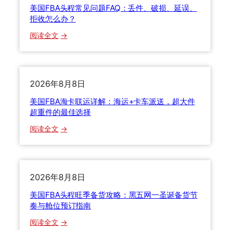
v
美国FBA头程常见问题FAQ：丢件、破损、延误、
填
s
拒收怎么办？
？
海
申
：
阅读全文
运
报
美
v
有
国
s
什
F
快
么
B
2026年8月8日
递
技
A
怎
美国FBA海卡联运详解：海运+卡车派送，超大件
巧
头
么
超重件的最佳选择
？
程
选
：
一
阅读全文
常
？
美
文
见
三
国
讲
问
种
F
透
题
运
B
2026年8月8日
F
输
A
A
方
美国FBA头程旺季备货攻略：黑五网一圣诞备货节
海
Q
式
奏与舱位预订指南
卡
：
全
：
阅读全文
联
丢
方