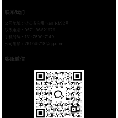
备
佳
货
选
联系我们
节
择
公司地址：浙江省杭州市金门槛92号
奏
与
联系电话：0571-86621676
舱
手机号码：131-7500-7149
位
公司邮箱：761749718@qq.com
预
订
客服微信
指
南