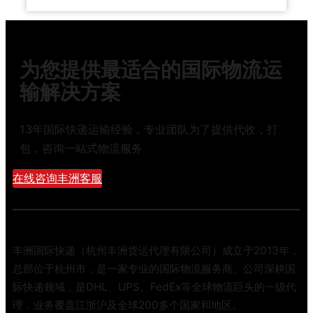
美
运
件
位
国
详
、
对
F
解
破
比
B
：
损
，
为您提供最适合的国际物流运
A
海
、
老
头
输解决方案
运
延
货
程
+
误
代
旺
卡
、
手
13年国际快递运输经验，专业团队为了提供代收，打
季
车
拒
把
包，咨询一站式物流服务
备
派
收
手
货
送
怎
教
在线咨询丰洲客服
攻
，
么
你
略
超
办
选
：
大
？
最
黑
件
省
五
超
钱
丰洲国际快递（杭州丰洲货运代理有限公司）成立于2013年，
网
重
的
总部位于杭州市，是一家专业的国际物流服务商。公司深耕国
一
件
际快递领域，是DHL、UPS、FedEx等全球物流巨头的一级代
圣
的
理，业务覆盖江浙沪及全球200多个国家和地区。
诞
最