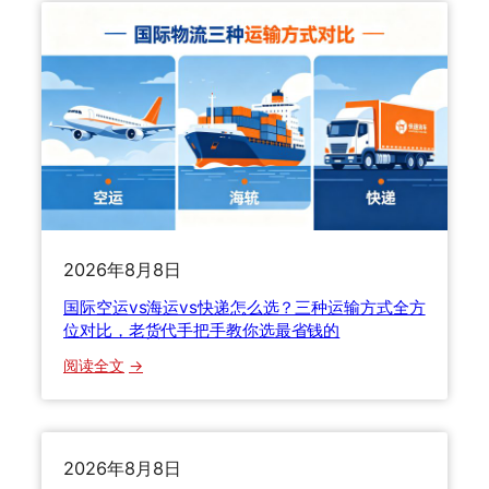
人
物
都
流
踩
清
过
关
这
全
些
攻
坑
略
，
：
老
关
货
税
代
怎
2026年8月8日
教
么
国际空运vs海运vs快递怎么选？三种运输方式全方
你
算
位对比，老货代手把手教你选最省钱的
正
？
确
H
：
阅读全文
维
S
国
权
编
际
码
空
怎
运
2026年8月8日
么