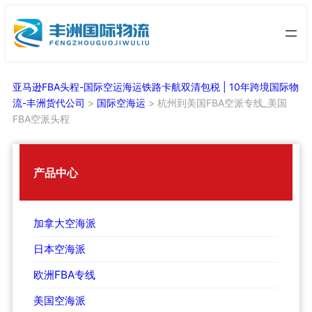
跳
至
内
容
亚马逊FBA头程-国际空运海运铁路卡航双清包税 | 10年跨境国际物
流-丰洲货代公司
>
国际空海运
>
杭州到美国FBA空派专线_美国
FBA空派头程
产品中心
加拿大空海派
日本空海派
欧洲FBA专线
美国空海派