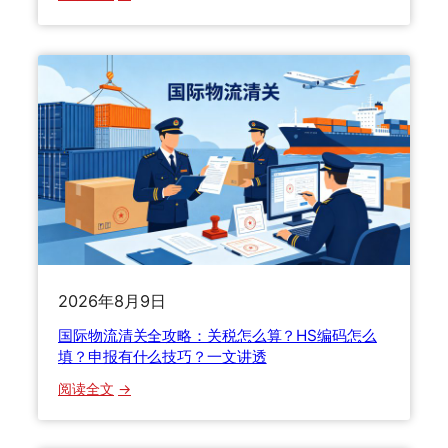
国
际
快
递
丢
件
货
损
理
赔
避
坑
指
2026年8月9日
南
国际物流清关全攻略：关税怎么算？HS编码怎么
：
填？申报有什么技巧？一文讲透
9
0
：
阅读全文
%
国
的
际